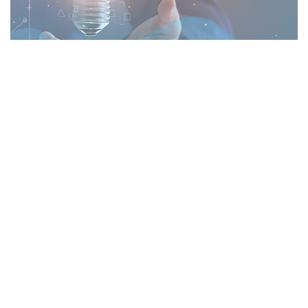
社名
株式会社アイエフネット
設立
2003年10月1日
資本
1億円
金
代表
代表取締役社長 柴田 彰
者名
〒103-0014