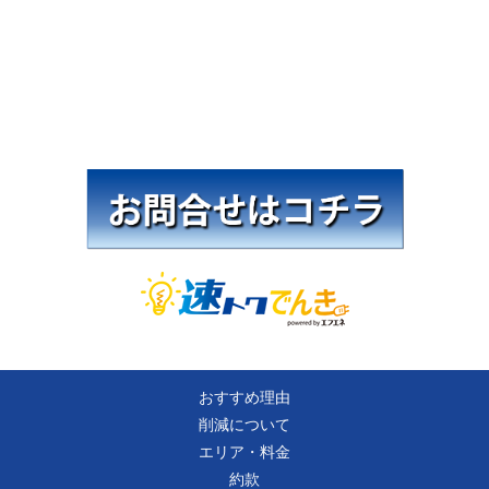
本社
東京都中央区日本橋蛎殻町1-38-9 宮前ビル
住所
ディング 7階
TEL
03-6627-3211（代表）
FAX
03-6627-3212
URL
http://www.if-n.co.jp/
おすすめ理由
削減について
エリア・料金
約款